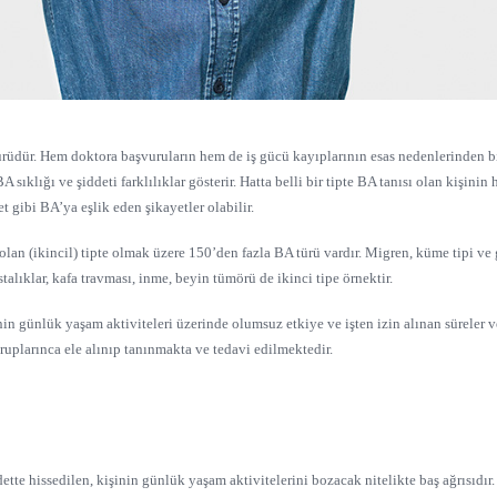
türüdür. Hem doktora başvuruların hem de iş gücü kayıplarının esas nedenlerinden biri
sıklığı ve şiddeti farklılıklar gösterir. Hatta belli bir tipte BA tanısı olan kişinin
et gibi BA’ya eşlik eden şikayetler olabilir.
lan (ikincil) tipte olmak üzere 150’den fazla BA türü vardır. Migren, küme tipi ve ge
stalıklar, kafa travması, inme, beyin tümörü de ikinci tipe örnektir.
inin günlük yaşam aktiviteleri üzerinde olumsuz etkiye ve işten izin alınan sürele
ruplarınca ele alınıp tanınmakta ve tedavi edilmektedir.
ddette hissedilen, kişinin günlük yaşam aktivitelerini bozacak nitelikte baş ağrısıdı