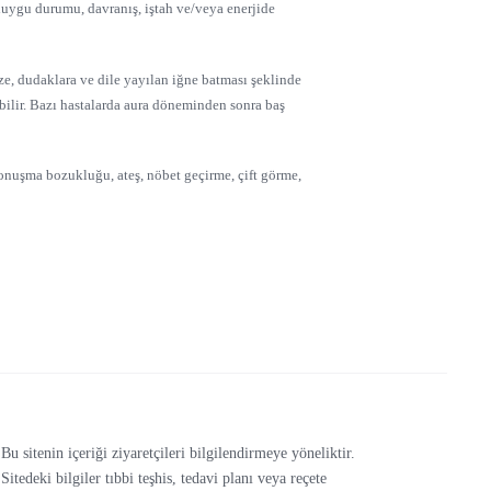
, duygu durumu, davranış, iştah ve/veya enerjide
ze, dudaklara ve dile yayılan iğne batması şeklinde
ilir. Bazı hastalarda aura döneminden sonra baş
onuşma bozukluğu, ateş, nöbet geçirme, çift görme,
Bu sitenin içeriği ziyaretçileri bilgilendirmeye yöneliktir.
Sitedeki bilgiler tıbbi teşhis, tedavi planı veya reçete