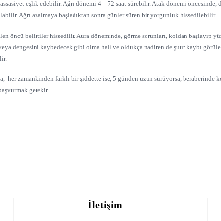
 hassasiyet eşlik edebilir. Ağrı dönemi 4 – 72 saat sürebilir. Atak dönemi öncesinde
abilir. Ağrı azalmaya başladıktan sonra günler süren bir yorgunluk hissedilebilir.
len öncü belirtiler hissedilir. Aura döneminde, görme sorunları, koldan başlayıp yü
ya dengesini kaybedecek gibi olma hali ve oldukça nadiren de şuur kaybı görüleb
ir.
, her zamankinden farklı bir şiddette ise, 5 günden uzun sürüyorsa, beraberinde k
başvurmak gerekir.
İletişim