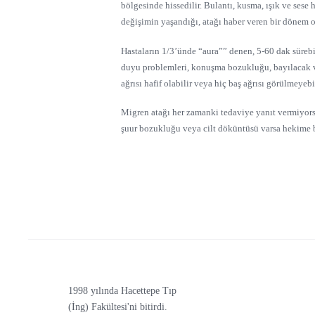
bölgesinde hissedilir. Bulantı, kusma, ışık ve sese
değişimin yaşandığı, atağı haber veren bir dönem ol
Hastaların 1/3’ünde “aura”” denen, 5-60 dak sürebi
duyu problemleri, konuşma bozukluğu, bayılacak ve
ağrısı hafif olabilir veya hiç baş ağrısı görülmeyebil
Migren atağı her zamanki tedaviye yanıt vermiyorsa
şuur bozukluğu veya cilt döküntüsü varsa hekime 
1998 yılında Hacettepe Tıp
(İng) Fakültesi'ni bitirdi.