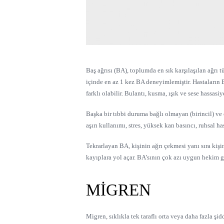
Baş ağrısı (BA), toplumda en sık karşılaşılan ağrı 
içinde en az 1 kez BA deneyimlemiştir. Hastaların BA 
farklı olabilir. Bulantı, kusma, ışık ve sese hassasiy
Başka bir tıbbi duruma bağlı olmayan (birincil) ve o
aşırı kullanımı, stres, yüksek kan basıncı, ruhsal ha
Tekrarlayan BA, kişinin ağrı çekmesi yanı sıra kiş
kayıplara yol açar. BA’sının çok azı uygun hekim g
MIGREN
Migren, sıklıkla tek taraflı orta veya daha fazla şi