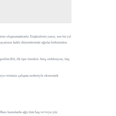
ni oluşturmaktadır. Erişkinlerin yarısı, son bir yıl
 hayatının farklı dönemlerinde ağrılar birbirinden
rilim BA, ilk tipe örnektir. Ateş, enfeksiyon, ilaç
r veya verimsiz çalışma nedeniyle ekonomik
r. Bazı hastalarda ağrı tüm baş ve/veya yüz